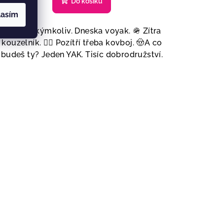
Do košíku
lasím
YAK být kýmkoliv. Dneska voyak. 🪖 Zítra
kouzelník. 🧙‍♂️ Pozítří třeba kovboj. 🤠A co
budeš ty? Jeden YAK. Tisíc dobrodružství.