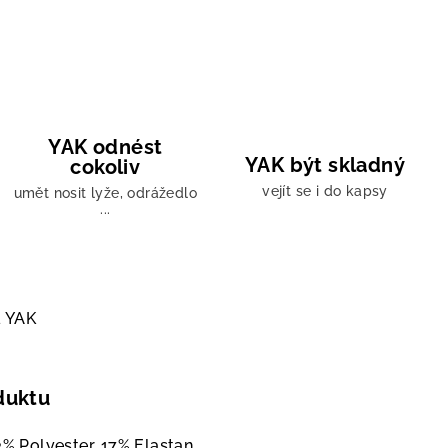
YAK odnést
YAK být skladný
cokoliv
vejít se i do kapsy
umět nosit lyže, odrážedlo
...
a
YAK
duktu
3% Polyester, 17% Elastan