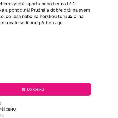
ěhem výletů, sportu nebo her na hřišti.
hká a pohodlná! Pružná a dobře drží na svém
olo, do lesa nebo na horskou túru ⛰️ či na
, dokonale sedí pod přilbou a je
Do košíku