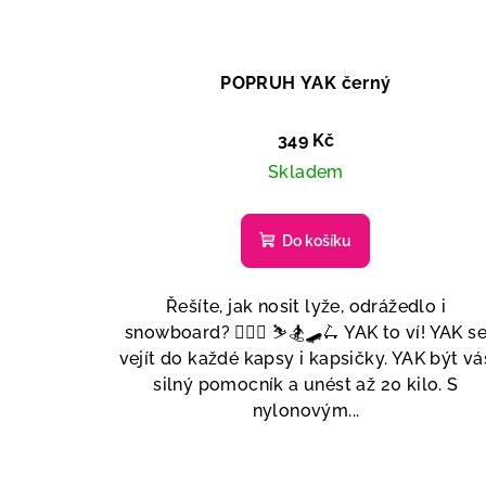
POPRUH YAK černý
349 Kč
Skladem
Do košíku
Řešíte, jak nosit lyže, odrážedlo i
snowboard? 🚴🏼‍♂️ ⛷🏂🛹🛴 YAK to ví! YAK s
vejít do každé kapsy i kapsičky. YAK být vá
silný pomocník a unést až 20 kilo. S
nylonovým...