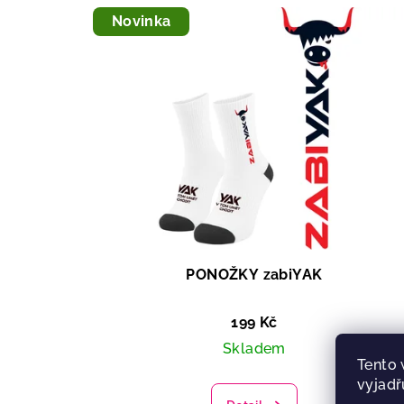
Novinka
PONOŽKY zabiYAK
199 Kč
Skladem
Tento 
vyjadř