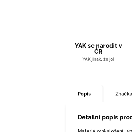
YAK se narodit v
ČR
YAK jinak, že jo!
Popis
Značk
Detailní popis pro
Materiálové složení: 8