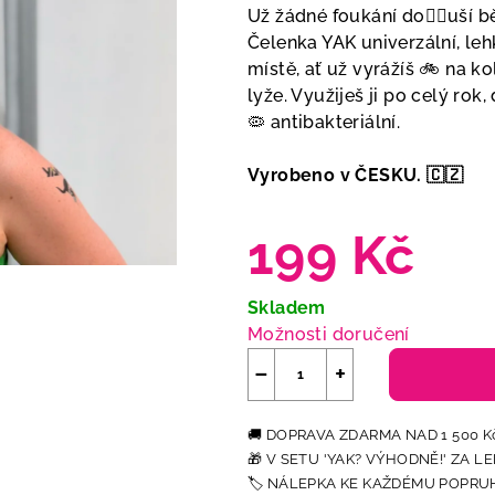
Už žádné foukání do👂🏻uší b
Čelenka YAK univerzální, le
místě, ať už vyrážíš 🚲 na k
lyže. Využiješ ji po celý rok
🦠 antibakteriální.
Vyrobeno v ČESKU. 🇨🇿
199 Kč
Měrná
Skladem
cena:
Možnosti doručení
−
+