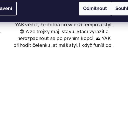
Detail
avení
Odmítnout
Souh
😎
YAK vědět, že dobrá crew drží tempo a styl.
.
😎 A že trojky mají šťávu. Stačí vyrazit a
nerozpadnout se po prvním kopci. ⛰️ YAK
přihodit čelenku, ať máš styl i když funíš do...