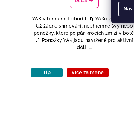
Detail
Nast
YAK v tom umět chodit! 👣 YAKo zabiYAK? 
Už žádné shrnování, nepříjemné švy nebo
ponožky, které po pár krocích zmizí v botě
🧦 Ponožky YAK jsou navržené pro aktivní
děti i...
Tip
Více za méně