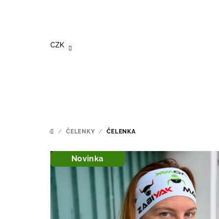
Přejít
na
obsah
CZK
/
ČELENKY
/
ČELENKA
DOMŮ
Novinka