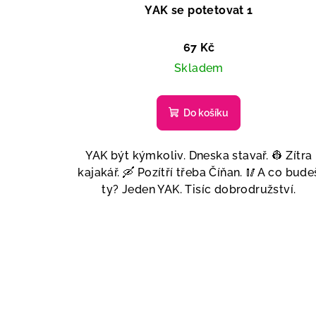
YAK se potetovat 1
67 Kč
Skladem
Do košíku
YAK být kýmkoliv. Dneska stavař. 👷 Zítra
kajakář. 🛶 Pozítří třeba Číňan. 🥢A co bude
ty? Jeden YAK. Tisíc dobrodružství.