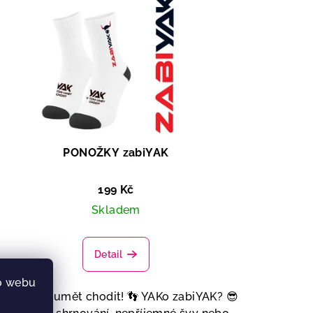
PONOŽKY zabiYAK
199 Kč
Skladem
Detail
o webu
AK v tom umět chodit! 👣 YAKo zabiYAK? 😎