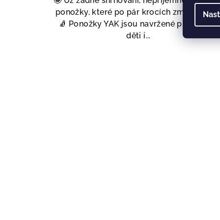
🤪 Už žádné shrnování, nepříjemné švy neb
ponožky, které po pár krocích zmizí v botě
Nast
🧦 Ponožky YAK jsou navržené pro aktivní
děti i...