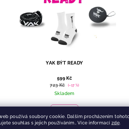
YAK BÝT READY
599 Kč
723 Kč
(–17 %)
Skladem
Detail
web používá soubory cookie. Dalším procházením tohot
?
Y
ujete souhlas s jejich používáním.. Více informací
zde
.