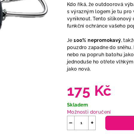
Kdo říká, že outdoorová vý
s výrazným logem je tu pro v
vyniknout. Tento silikonový
funkční ochránce vašeho po
Je
100% nepromokavý
, tak
pouzdro zapadne do sněhu. 
nebo na popruh batohu jako 
jednoduše ho otřete vlhkým
jako nová.
175 Kč
Měrná
Skladem
cena:
Možnosti doručení
−
+