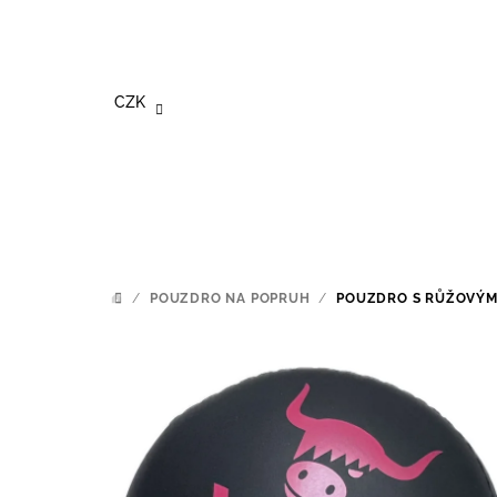
Přejít
na
obsah
CZK
/
POUZDRO NA POPRUH
/
POUZDRO S RŮŽOVÝM
DOMŮ