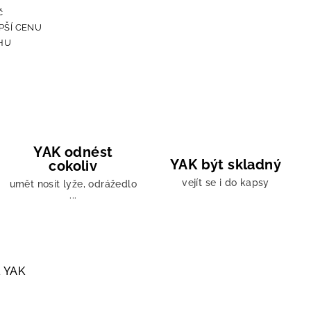
YAK odnést
YAK být skladný
cokoliv
vejít se i do kapsy
umět nosit lyže, odrážedlo
...
a
YAK