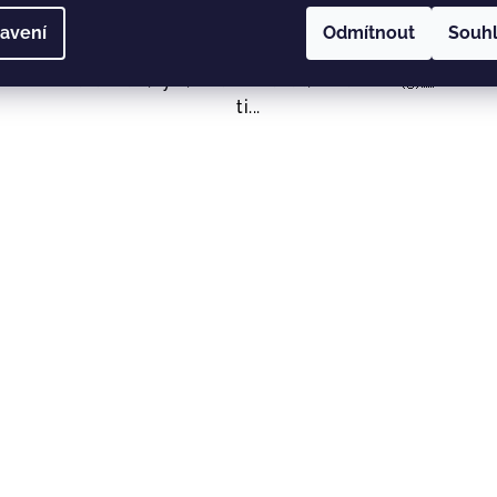
o
Solo jízda? V pohodě. 😉 YAK tě vybavit tak,
.
že zvládneš všechno ✅ bez přehazování, bez
avení
Odmítnout
Souh
nervů. ⛷🚴🏼‍♂️🏂 Popruh YAK na nošení
odrážedel, lyží, skateboardu, whatever 🙌🏻
ti...