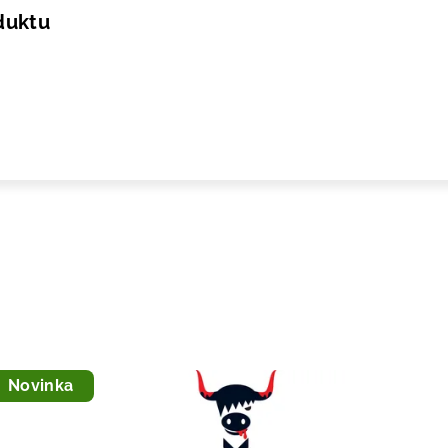
duktu
Novinka