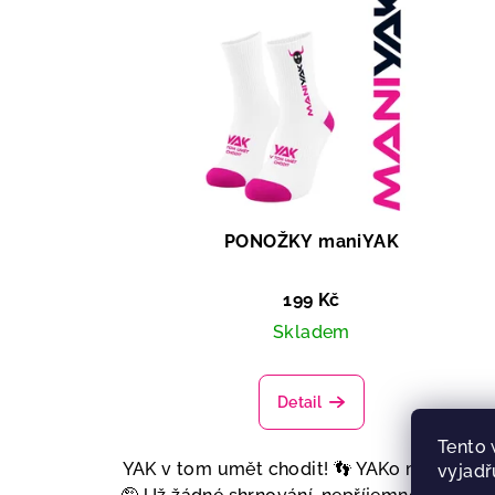
PONOŽKY maniYAK
199 Kč
Skladem
Detail
Tento 
YAK v tom umět chodit! 👣 YAKo maniaYAK
vyjadř