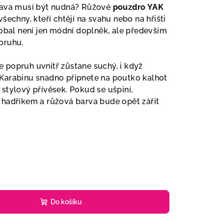
bava musí být nudná? Růžové
pouzdro YAK
šechny, kteří chtějí na svahu nebo na hřišti
 obal není jen módní doplněk, ale především
pruhu.
že popruh uvnitř zůstane suchý, i když
Karabinu snadno připnete na poutko kalhot
stylový přívěsek. Pokud se ušpiní,
 hadříkem a růžová barva bude opět zářit
Do košíku