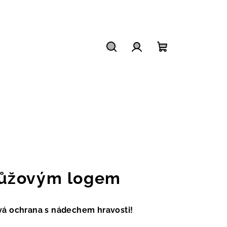
Hledat
Přihlášení
Nákupní
košík
ůžovým logem
vá ochrana s nádechem hravosti!