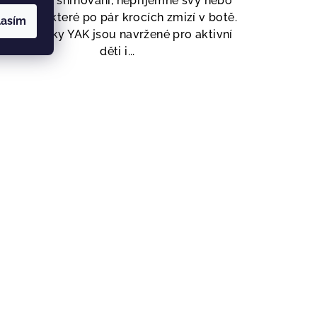
Už žádné shrnování, nepříjemné švy nebo
ponožky, které po pár krocích zmizí v botě.
lasím
🧦 Ponožky YAK jsou navržené pro aktivní
děti i...