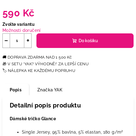
590 Kč
Měrná
Zvolte variantu
cena:
Možnosti doručení
−
+
Do košíku
Popis
Značka
YAK
Detailní popis produktu
Dámské tričko Glance
2
Single Jersey, 95% bavlna, 5% elastan, 180 g/m