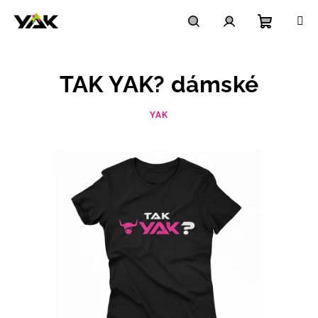
Přejít
na
obsah
Nákupn
Hledat
Přihlášení
TAK YAK? dámské
košík
YAK