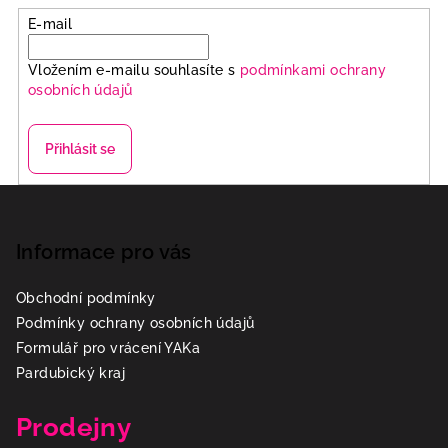
E-mail
Vložením e-mailu souhlasíte s
podmínkami ochrany
osobních údajů
Přihlásit se
Z
á
p
Informace pro vás
a
Obchodní podmínky
t
Podmínky ochrany osobních údajů
í
Formulář pro vrácení YAKa
Pardubický kraj
Prodejny