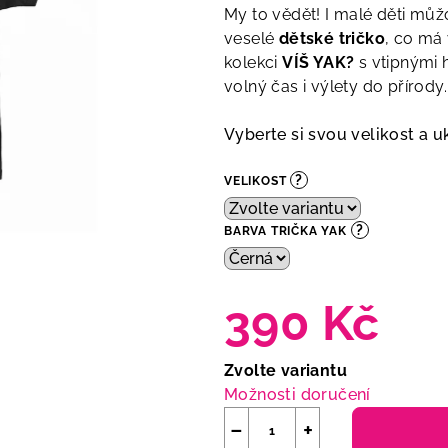
My to vědět! I malé děti můžou
veselé
dětské tričko
, co má
kolekci
VÍŠ YAK?
s vtipnými h
volný čas i výlety do přírody.
Vyberte si svou velikost a 
?
VELIKOST
?
BARVA TRIČKA YAK
390 Kč
Měrná
Zvolte variantu
cena:
Možnosti doručení
−
+