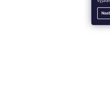
vyjadř
Nast