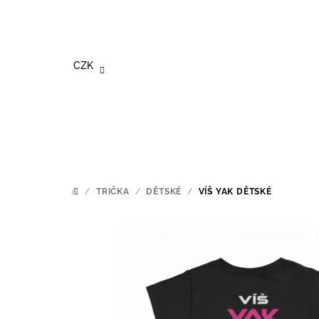
Přejít
na
obsah
CZK
/
TRIČKA
/
DĚTSKÉ
/
VÍŠ YAK DĚTSKÉ
DOMŮ