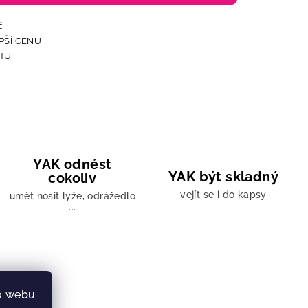
YAK odnést
YAK být skladný
cokoliv
vejít se i do kapsy
umět nosit lyže, odrážedlo
...
a
YAK
o webu