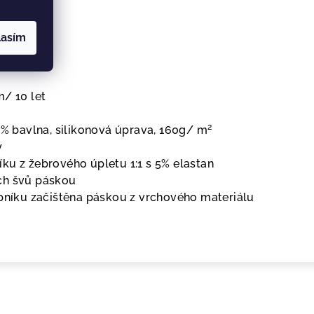
duktu
lasím
m/ 10 let
2
 % bavlna, silikonová úprava, 160g/ m
y
ku z žebrového úpletu 1:1 s 5% elastan
ch švů páskou
opníku začištěna páskou z vrchového materiálu