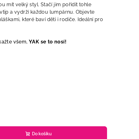
 mít velký styl. Stačí jim pořídit tohle
 vtip a vydrží každou lumpárnu. Objevte
láškami, které baví děti i rodiče. Ideální pro
ukažte všem,
YAK se to nosí!
Do košíku