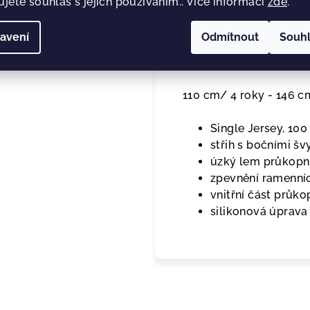
ujete souhlas s jejich používáním.. Více informací
zde
.
Detailní popis pro
avení
Odmítnout
Souh
Dětské tričko Malfini
110 cm/ 4 roky - 146 c
Single Jersey, 100
střih s bočními šv
úzký lem průkopní
zpevnění ramenní
vnitřní část průk
silikonová úprava