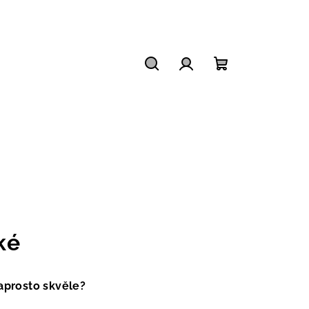
Hledat
Přihlášení
Nákupní
košík
ké
naprosto skvěle?