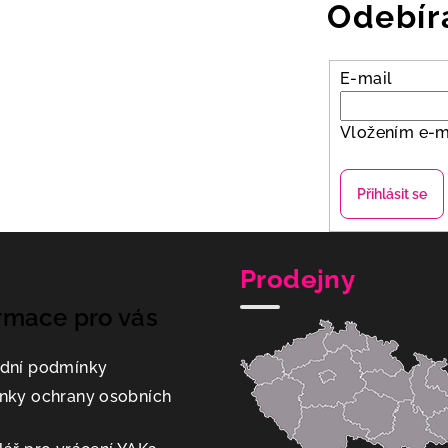
Odebír
E-mail
Vložením e-m
Přihlásit se
Prodejny
rmace pro vás
dní podmínky
nky ochrany osobních