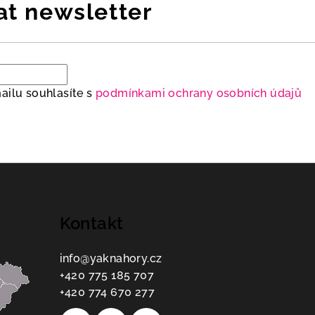
at newsletter
ailu souhlasíte s
podmínkami ochrany osobních údajů
Kontakt
info
@
yaknahory.cz
+420 775 185 707
+420 774 670 277