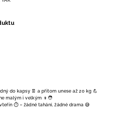
a
YAK
duktu
adný do kapsy 👖 a přitom unese až 20 kg 💪
ne malým i velkým 👦🧑
vteřin ⏱️ – žádné tahání, žádné drama 😅