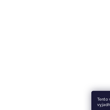
Tento 
vyjadř