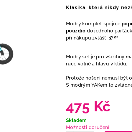
Klasika, která nikdy nez
Modrý komplet spojuje
pop
pouzdro
do jednoho parťáck
při nákupu zvlášť. 🎁💸
Modrý set je pro všechny mal
ruce volné a hlavu v klidu.
Protože nošení nemusí být 
S modrým YAKem to zvládneš
475 Kč
Měrná
Skladem
cena:
Možnosti doručení