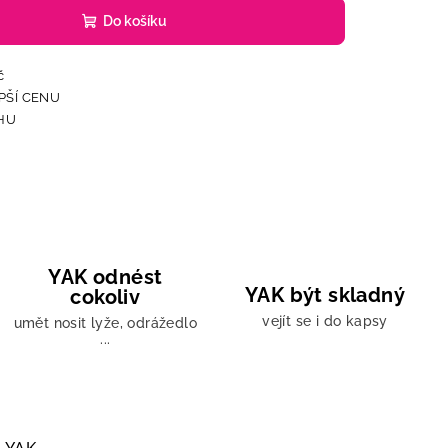
Do košíku
YAK odnést
YAK být skladný
cokoliv
vejít se i do kapsy
umět nosit lyže, odrážedlo
...