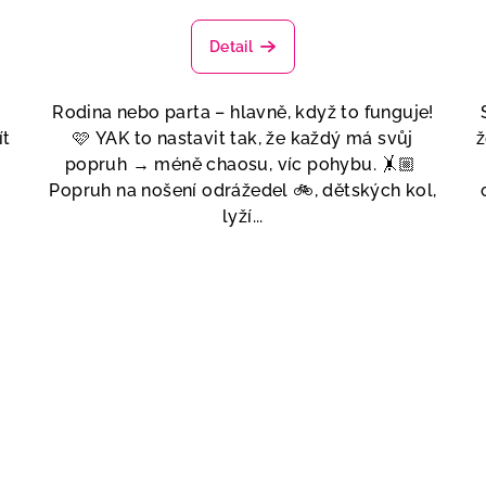
Detail
Rodina nebo parta – hlavně, když to funguje!
ít
🩷 YAK to nastavit tak, že každý má svůj
ž
popruh → méně chaosu, víc pohybu. 🤸🏼
Popruh na nošení odrážedel 🚲, dětských kol,
lyží...