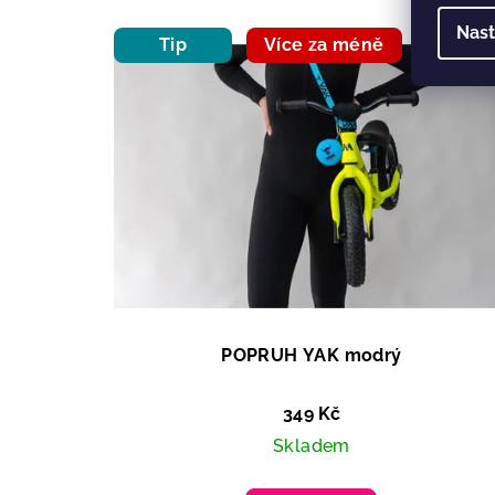
Nast
Tip
Více za méně
POPRUH YAK modrý
349 Kč
Skladem