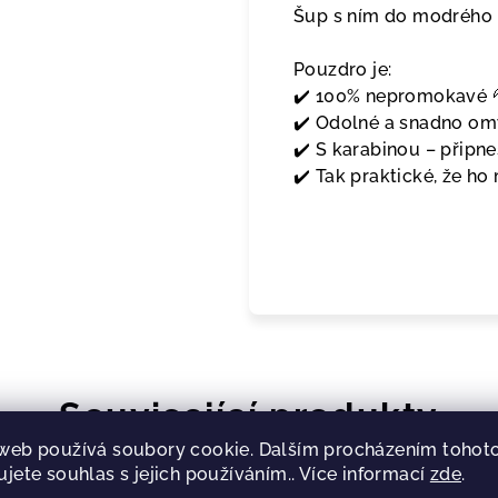
Šup s ním do modrého 
Pouzdro je:
✔️ 100% nepromokavé 💦 
✔️ Odolné a snadno om
✔️ S karabinou – připn
✔️ Tak praktické, že h
Související produkty
web používá soubory cookie. Dalším procházením tohot
ujete souhlas s jejich používáním.. Více informací
zde
.