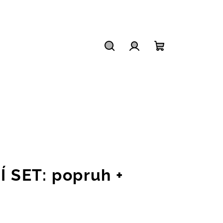
Hledat
Přihlášení
Nákupní
košík
 SET: popruh +