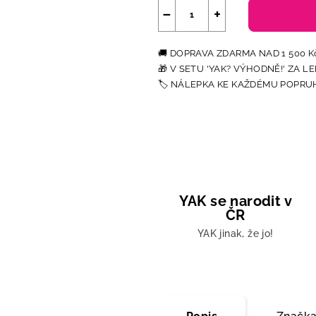
−
+
YAK se narodit v
ČR
YAK jinak, že jo!