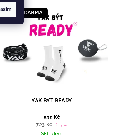
lasím
+ Dárek ZDARMA
YAK BÝT READY
599 Kč
723 Kč
(–17 %)
Skladem