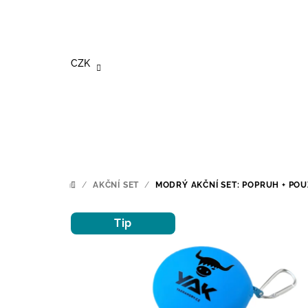
Přejít
na
obsah
CZK
/
AKČNÍ SET
/
MODRÝ AKČNÍ SET: POPRUH + PO
DOMŮ
Tip