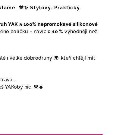
klame. 💙✨ Stylový. Praktický.
ruh YAK
a
100% nepromokavé silikonové
ého balíčku – navíc
o 10 %
výhodněji než
é i velké dobrodruhy 🌍, kteří chtějí mít
otrava…
 YAKoby nic. 💙🔥