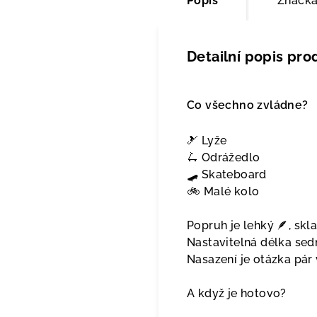
Popis
Značk
Detailní popis pro
Co všechno zvládne?
🎿 Lyže
🛴 Odrážedlo
🛹 Skateboard
🚲 Malé kolo
Popruh je lehký 🪶, skl
Nastavitelná délka sed
Nasazení je otázka pár 
A když je hotovo?