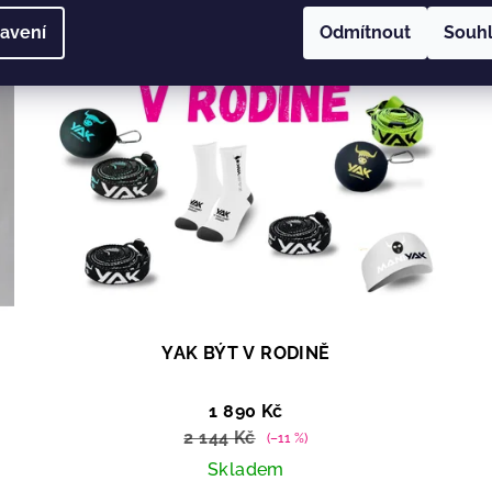
avení
Odmítnout
Souh
+ Dárek ZDARMA
YAK BÝT V RODINĚ
1 890 Kč
2 144 Kč
(–11 %)
Skladem