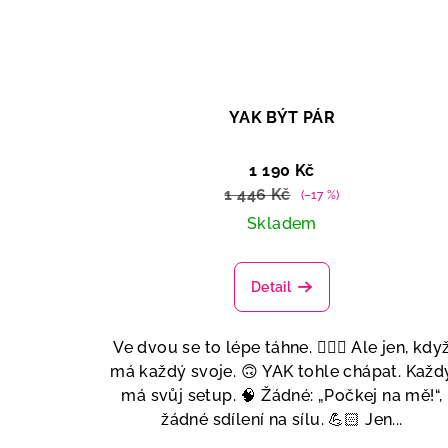
YAK BÝT PÁR
1 190 Kč
1 446 Kč
(–17 %)
Skladem
Detail
Ve dvou se to lépe táhne. 👩‍❤️‍👨 Ale jen, kdy
má každý svoje. 🙃 YAK tohle chápat. Každ
má svůj setup. 🧠 Žádné: „Počkej na mě!“,
žádné sdílení na sílu. 💪🏻 Jen...