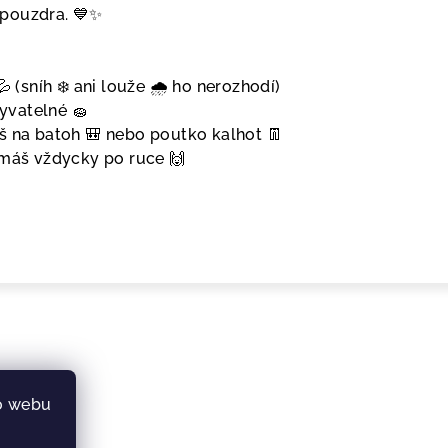
pouzdra. 💙✨
(sníh ❄️ ani louže 🌧️ ho nerozhodí)
yvatelné 🧽
eš na batoh 🎒 nebo poutko kalhot 👖
o máš vždycky po ruce 🙌
o webu