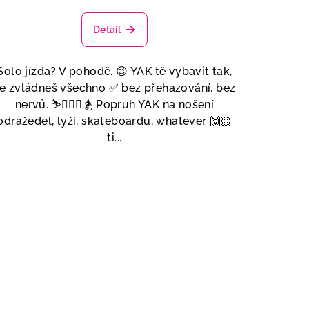
Detail
Solo jízda? V pohodě. 😉 YAK tě vybavit tak,
e zvládneš všechno ✅ bez přehazování, bez
nervů. ⛷🚴🏼‍♂️🏂 Popruh YAK na nošení
odrážedel, lyží, skateboardu, whatever 🙌🏻
ti...