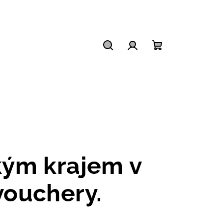
Hledat
Přihlášení
Nákupní
košík
kým krajem v
vouchery.