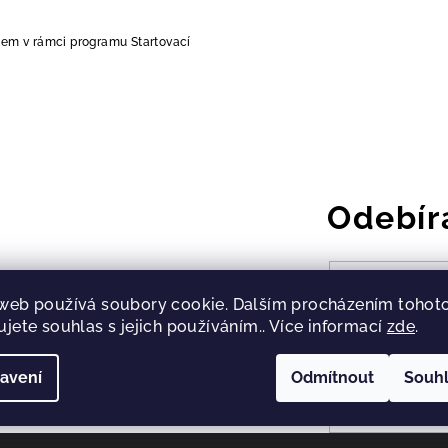
jem v rámci programu Startovací
Odebír
E-mail
web používá soubory cookie. Dalším procházením tohot
ujete souhlas s jejich používáním.. Více informací
zde
.
Vložením e-m
avení
Odmítnout
Souh
Přihlásit se