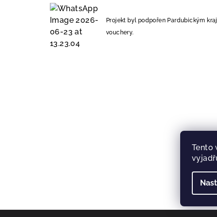
Projekt byl podpořen Pardubickým kra
vouchery.
Tento 
vyjadř
Nast