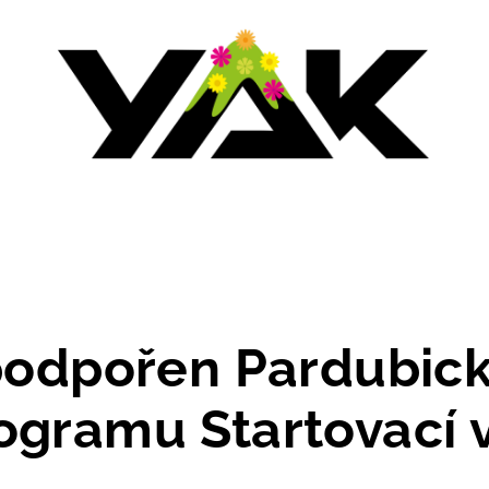
 podpořen Pardubic
ogramu Startovací 