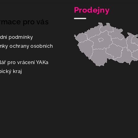
Prodejny
rmace pro vás
dní podmínky
nky ochrany osobních
ář pro vrácení YAKa
ický kraj