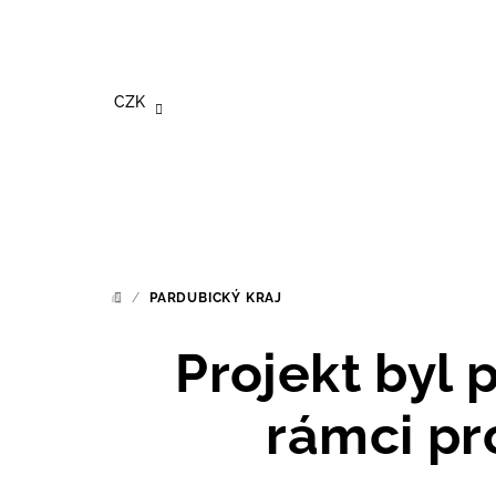
Přejít
na
obsah
CZK
/
PARDUBICKÝ KRAJ
DOMŮ
Projekt byl
rámci pr